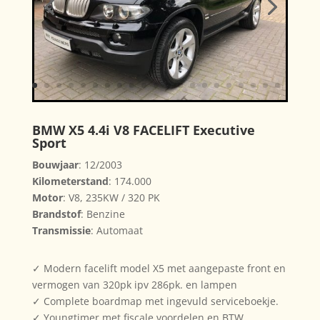
BMW X5 4.4i V8 FACELIFT Executive
Sport
Bouwjaar
: 12/2003
Kilometerstand
: 174.000
Motor
: V8, 235KW / 320 PK
Brandstof
: Benzine
Transmissie
: Automaat
✓ Modern facelift model X5 met aangepaste front en
vermogen van 320pk ipv 286pk. en lampen
✓ Complete boardmap met ingevuld serviceboekje.
✓ Youngtimer met fiscale voordelen en BTW