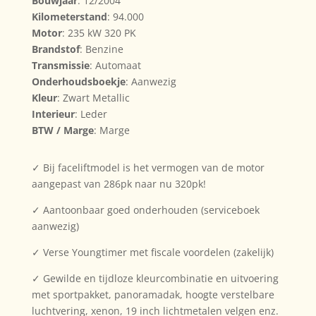
Bouwjaar
: 12/2004
Kilometerstand
: 94.000
Motor
: 235 kW 320 PK
Brandstof
: Benzine
Transmissie
: Automaat
Onderhoudsboekje
: Aanwezig
Kleur
: Zwart Metallic
Interieur
: Leder
BTW / Marge
: Marge
✓ Bij faceliftmodel is het vermogen van de motor
aangepast van 286pk naar nu 320pk!
✓ Aantoonbaar goed onderhouden (serviceboek
aanwezig)
✓ Verse Youngtimer met fiscale voordelen (zakelijk)
✓ Gewilde en tijdloze kleurcombinatie en uitvoering
met sportpakket, panoramadak, hoogte verstelbare
luchtvering, xenon, 19 inch lichtmetalen velgen enz.