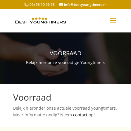
(06) 53 10 96 78
info@bestyoungtimers.nl
VOORRAAD
Bekijk hier onze voorradige Youngtimers
Voorraad
Bekijk hieronder onze actuele voorraad youngtimers.
Meer informatie nodig? Neem
contact
op!