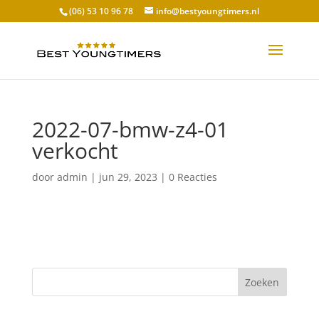
(06) 53 10 96 78
info@bestyoungtimers.nl
2022-07-bmw-z4-01
verkocht
door
admin
|
jun 29, 2023
|
0 Reacties