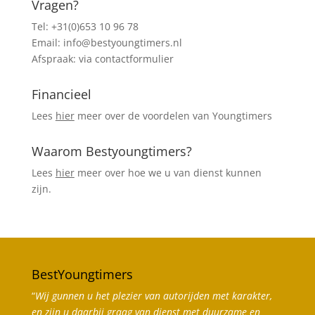
Vragen?
Tel: +31(0)653 10 96 78
Email: info@bestyoungtimers.nl
Afspraak: via
contactformulier
Financieel
Lees
hier
meer over de voordelen van Youngtimers
Waarom Bestyoungtimers?
Lees
hier
meer over hoe we u van dienst kunnen
zijn.
BestYoungtimers
“
Wij gunnen u het plezier van autorijden met karakter,
en zijn u daarbij graag van dienst met duurzame en